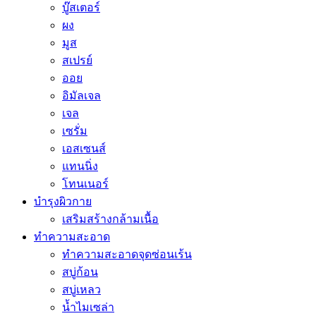
บู๊สเตอร์
ผง
มูส
สเปรย์
ออย
อิมัลเจล
เจล
เซรั่ม
เอสเซนส์
แทนนิ่ง
โทนเนอร์
บำรุงผิวกาย
เสริมสร้างกล้ามเนื้อ
ทำความสะอาด
ทำความสะอาดจุดซ่อนเร้น
สบู่ก้อน
สบู่เหลว
น้ำไมเซล่า