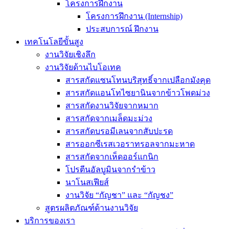
โครงการฝึกงาน
โครงการฝึกงาน (Internship)
ประสบการณ์ ฝึกงาน
เทคโนโลยีขั้นสูง
งานวิจัยเชิงลึก
งานวิจัยด้านไบโอเทค
สารสกัดแซนโทนบริสุทธิ์จากเปลือกมังคุด
สารสกัดแอนโทไซยานินจากข้าวโพดม่วง
สารสกัดงานวิจัยจากหมาก
สารสกัดจากเมล็ดมะม่วง
สารสกัดบรอมีเลนจากสับปะรด
สารออกซีเรสเวอราทรอลจากมะหาด
สารสกัดจากเห็ดออร์แกนิก
โปรตีนอัลบูมินจากรำข้าว
นาโนสเฟียส์
งานวิจัย “กัญชา” และ “กัญชง”
สูตรผลิตภัณฑ์ด้านงานวิจัย
บริการของเรา