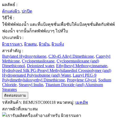
ผลลัพธ์ :
ต้กแต่งผิว
,
ปกปิด
วิธีใช้ :
ใช้พัฟพ์ฟองน้ำ แตะที่แป้งคุชชั่นเพื่อซับให้แป้งคุชชั่นติดกับพัฟพ์
ฟองน้ำ จากนั้นก็กดพัฟพ์เบาๆ ไปทั่ใบ
ประเภทผิว :
ผิวธรรมดา
,
ผิวผสม
,
ผิวมัน
,
ผิวแห้ง
สารสำคัญ :
Butylated Hydroxytoluene
,
C30-45 Alkyl Dimethicone
,
Caprylyl
Methicone
,
Cyclopentasiloxane
,
Cyclopentasiloxane (and)
Dimethiconol
,
Deionized water
,
Ethylhexyl Methoxycinnamate
,
Hydrolyzed Silk PG-Propyl Methylsilanediol Crosspolymer (and)
Hydrogenated Polyisobutene (and) Water
,
Lauryl PEG-9
Polydimethylsiloxyethyl Dimethicone
,
Propylene Glycol
,
Sodium
Chloride
,
Stearoyl Inulin
,
Titanium Dioxide (and) Aluminum
Stearates
ติดต่อสอบถาม
รหัสสินค้า:
BEMUSTC000118
หมวดหมู่:
เมคอัพ
สภาพผิวที่เหมาะสม