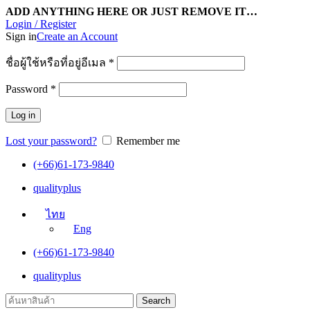
ADD ANYTHING HERE OR JUST REMOVE IT…
Login / Register
Sign in
Create an Account
ชื่อผู้ใช้หรือที่อยู่อีเมล
*
Password
*
Log in
Lost your password?
Remember me
(+66)61-173-9840
qualityplus
ไทย
Eng
(+66)61-173-9840
qualityplus
Search