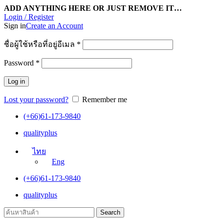
ADD ANYTHING HERE OR JUST REMOVE IT…
Login / Register
Sign in
Create an Account
ชื่อผู้ใช้หรือที่อยู่อีเมล
*
Password
*
Log in
Lost your password?
Remember me
(+66)61-173-9840
qualityplus
ไทย
Eng
(+66)61-173-9840
qualityplus
Search