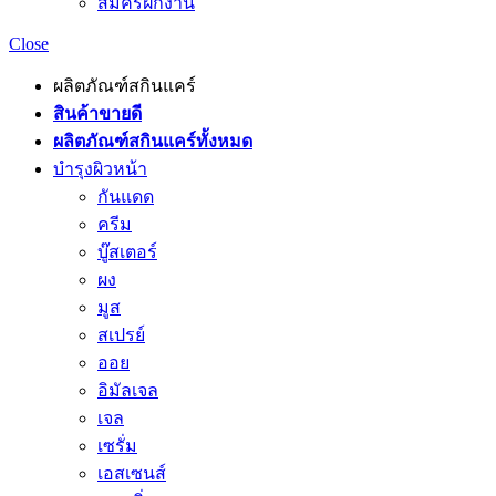
สมัครฝึกงาน
Close
ผลิตภัณฑ์สกินแคร์
สินค้าขายดี
ผลิตภัณฑ์สกินแคร์ทั้งหมด
บำรุงผิวหน้า
กันแดด
ครีม
บู๊สเตอร์
ผง
มูส
สเปรย์
ออย
อิมัลเจล
เจล
เซรั่ม
เอสเซนส์