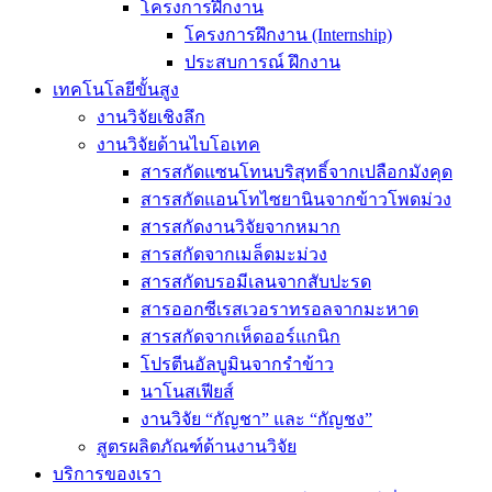
โครงการฝึกงาน
โครงการฝึกงาน (Internship)
ประสบการณ์ ฝึกงาน
เทคโนโลยีขั้นสูง
งานวิจัยเชิงลึก
งานวิจัยด้านไบโอเทค
สารสกัดแซนโทนบริสุทธิ์จากเปลือกมังคุด
สารสกัดแอนโทไซยานินจากข้าวโพดม่วง
สารสกัดงานวิจัยจากหมาก
สารสกัดจากเมล็ดมะม่วง
สารสกัดบรอมีเลนจากสับปะรด
สารออกซีเรสเวอราทรอลจากมะหาด
สารสกัดจากเห็ดออร์แกนิก
โปรตีนอัลบูมินจากรำข้าว
นาโนสเฟียส์
งานวิจัย “กัญชา” และ “กัญชง”
สูตรผลิตภัณฑ์ด้านงานวิจัย
บริการของเรา