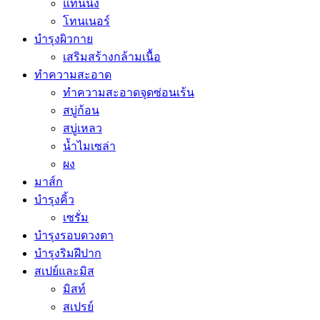
แทนนิ่ง
โทนเนอร์
บำรุงผิวกาย
เสริมสร้างกล้ามเนื้อ
ทำความสะอาด
ทำความสะอาดจุดซ่อนเร้น
สบู่ก้อน
สบู่เหลว
น้ำไมเซล่า
ผง
มาส์ก
บำรุงคิ้ว
เซรั่ม
บำรุงรอบดวงตา
บำรุงริมฝีปาก
สเปย์และมิส
มิสท์
สเปรย์