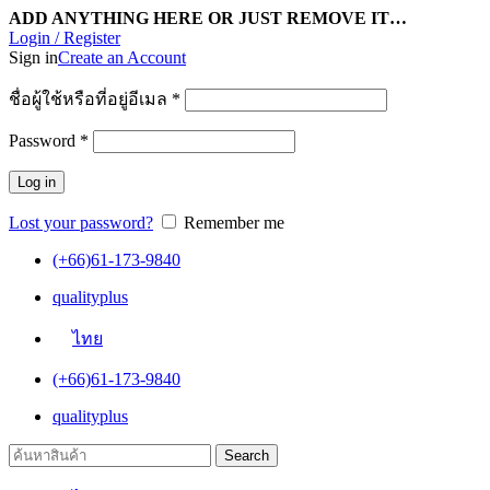
ADD ANYTHING HERE OR JUST REMOVE IT…
Login / Register
Sign in
Create an Account
ชื่อผู้ใช้หรือที่อยู่อีเมล
*
Password
*
Log in
Lost your password?
Remember me
(+66)61-173-9840
qualityplus
ไทย
(+66)61-173-9840
qualityplus
Search