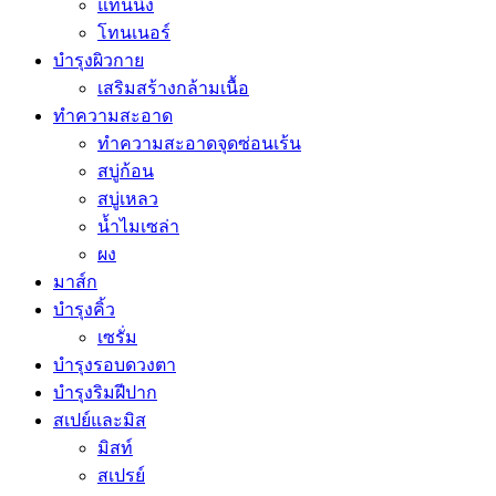
แทนนิ่ง
โทนเนอร์
บำรุงผิวกาย
เสริมสร้างกล้ามเนื้อ
ทำความสะอาด
ทำความสะอาดจุดซ่อนเร้น
สบู่ก้อน
สบู่เหลว
น้ำไมเซล่า
ผง
มาส์ก
บำรุงคิ้ว
เซรั่ม
บำรุงรอบดวงตา
บำรุงริมฝีปาก
สเปย์และมิส
มิสท์
สเปรย์