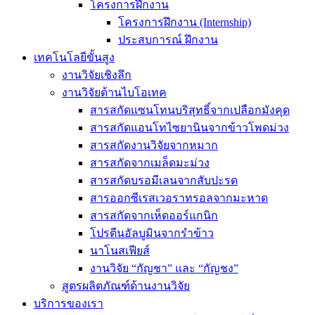
โครงการฝึกงาน
โครงการฝึกงาน (Internship)
ประสบการณ์ ฝึกงาน
เทคโนโลยีขั้นสูง
งานวิจัยเชิงลึก
งานวิจัยด้านไบโอเทค
สารสกัดแซนโทนบริสุทธิ์จากเปลือกมังคุด
สารสกัดแอนโทไซยานินจากข้าวโพดม่วง
สารสกัดงานวิจัยจากหมาก
สารสกัดจากเมล็ดมะม่วง
สารสกัดบรอมีเลนจากสับปะรด
สารออกซีเรสเวอราทรอลจากมะหาด
สารสกัดจากเห็ดออร์แกนิก
โปรตีนอัลบูมินจากรำข้าว
นาโนสเฟียส์
งานวิจัย “กัญชา” และ “กัญชง”
สูตรผลิตภัณฑ์ด้านงานวิจัย
บริการของเรา