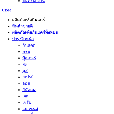
สมัครฝึกงาน
Close
ผลิตภัณฑ์สกินแคร์
สินค้าขายดี
ผลิตภัณฑ์สกินแคร์ทั้งหมด
บำรุงผิวหน้า
กันแดด
ครีม
บู๊สเตอร์
ผง
มูส
สเปรย์
ออย
อิมัลเจล
เจล
เซรั่ม
เอสเซนส์