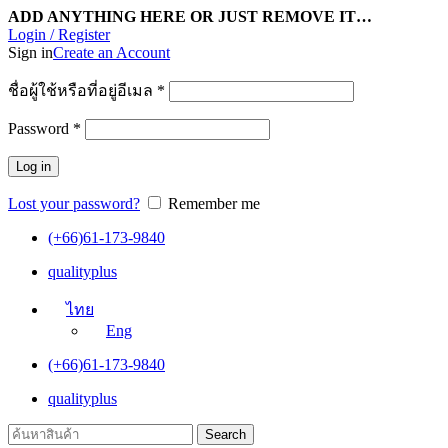
ADD ANYTHING HERE OR JUST REMOVE IT…
Login / Register
Sign in
Create an Account
ชื่อผู้ใช้หรือที่อยู่อีเมล
*
Password
*
Log in
Lost your password?
Remember me
(+66)61-173-9840
qualityplus
ไทย
Eng
(+66)61-173-9840
qualityplus
Search