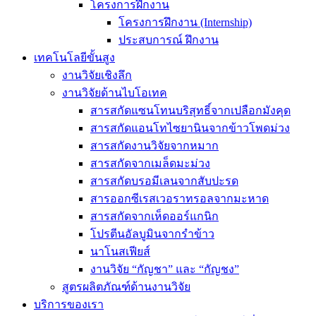
โครงการฝึกงาน
โครงการฝึกงาน (Internship)
ประสบการณ์ ฝึกงาน
เทคโนโลยีขั้นสูง
งานวิจัยเชิงลึก
งานวิจัยด้านไบโอเทค
สารสกัดแซนโทนบริสุทธิ์จากเปลือกมังคุด
สารสกัดแอนโทไซยานินจากข้าวโพดม่วง
สารสกัดงานวิจัยจากหมาก
สารสกัดจากเมล็ดมะม่วง
สารสกัดบรอมีเลนจากสับปะรด
สารออกซีเรสเวอราทรอลจากมะหาด
สารสกัดจากเห็ดออร์แกนิก
โปรตีนอัลบูมินจากรำข้าว
นาโนสเฟียส์
งานวิจัย “กัญชา” และ “กัญชง”
สูตรผลิตภัณฑ์ด้านงานวิจัย
บริการของเรา