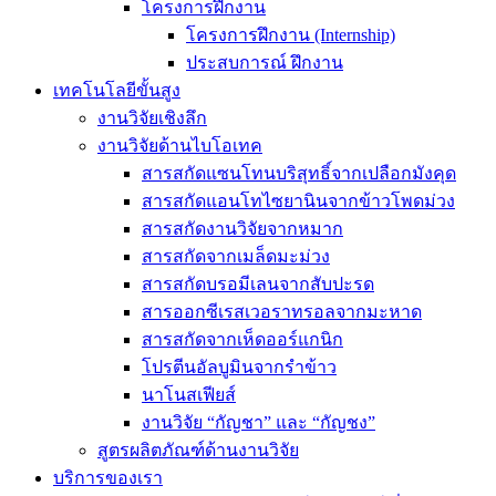
โครงการฝึกงาน
โครงการฝึกงาน (Internship)
ประสบการณ์ ฝึกงาน
เทคโนโลยีขั้นสูง
งานวิจัยเชิงลึก
งานวิจัยด้านไบโอเทค
สารสกัดแซนโทนบริสุทธิ์จากเปลือกมังคุด
สารสกัดแอนโทไซยานินจากข้าวโพดม่วง
สารสกัดงานวิจัยจากหมาก
สารสกัดจากเมล็ดมะม่วง
สารสกัดบรอมีเลนจากสับปะรด
สารออกซีเรสเวอราทรอลจากมะหาด
สารสกัดจากเห็ดออร์แกนิก
โปรตีนอัลบูมินจากรำข้าว
นาโนสเฟียส์
งานวิจัย “กัญชา” และ “กัญชง”
สูตรผลิตภัณฑ์ด้านงานวิจัย
บริการของเรา