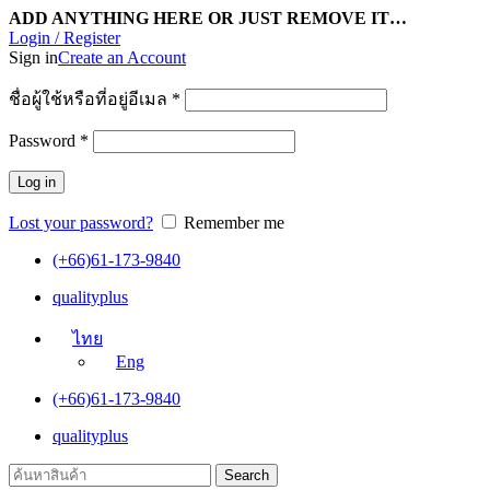
ADD ANYTHING HERE OR JUST REMOVE IT…
Login / Register
Sign in
Create an Account
ชื่อผู้ใช้หรือที่อยู่อีเมล
*
Password
*
Log in
Lost your password?
Remember me
(+66)61-173-9840
qualityplus
ไทย
Eng
(+66)61-173-9840
qualityplus
Search