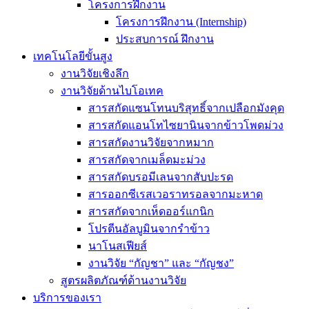
โครงการฝึกงาน
โครงการฝึกงาน (Internship)
ประสบการณ์ ฝึกงาน
เทคโนโลยีขั้นสูง
งานวิจัยเชิงลึก
งานวิจัยด้านไบโอเทค
สารสกัดแซนโทนบริสุทธิ์จากเปลือกมังคุด
สารสกัดแอนโทไซยานินจากข้าวโพดม่วง
สารสกัดงานวิจัยจากหมาก
สารสกัดจากเมล็ดมะม่วง
สารสกัดบรอมีเลนจากสับปะรด
สารออกซีเรสเวอราทรอลจากมะหาด
สารสกัดจากเห็ดออร์แกนิก
โปรตีนอัลบูมินจากรำข้าว
นาโนสเฟียส์
งานวิจัย “กัญชา” และ “กัญชง”
สูตรผลิตภัณฑ์ด้านงานวิจัย
บริการของเรา