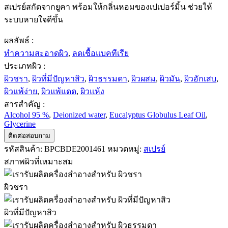
สเปรย์สกัดจากยูคา พร้อมให้กลิ่นหอมของเปเปอร์มิ้น ช่วยให้
ระบบหายใจดีขึ้น
ผลลัพธ์ :
ทำความสะอาดผิว
,
ลดเชื้อแบคทีเรีย
ประเภทผิว :
ผิวชรา
,
ผิวที่มีปัญหาสิว
,
ผิวธรรมดา
,
ผิวผสม
,
ผิวมัน
,
ผิวอักเสบ
,
ผิวแพ้ง่าย
,
ผิวแพ้แดด
,
ผิวแห้ง
สารสำคัญ :
Alcohol 95 %
,
Deionized water
,
Eucalyptus Globulus Leaf Oil
,
Glycerine
ติดต่อสอบถาม
รหัสสินค้า:
BPCBDE2001461
หมวดหมู่:
สเปรย์
สภาพผิวที่เหมาะสม
ผิวชรา
ผิวที่มีปัญหาสิว