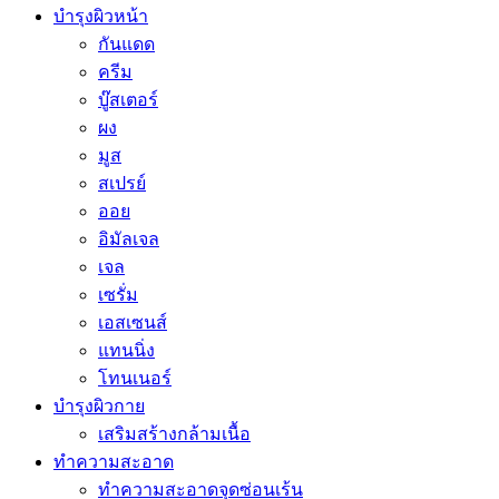
บำรุงผิวหน้า
กันแดด
ครีม
บู๊สเตอร์
ผง
มูส
สเปรย์
ออย
อิมัลเจล
เจล
เซรั่ม
เอสเซนส์
แทนนิ่ง
โทนเนอร์
บำรุงผิวกาย
เสริมสร้างกล้ามเนื้อ
ทำความสะอาด
ทำความสะอาดจุดซ่อนเร้น