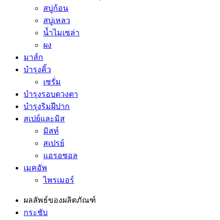
สบู่ก้อน
สบู่เหลว
น้ำไมเซล่า
ผง
มาส์ก
บำรุงคิ้ว
เซรั่ม
บำรุงรอบดวงตา
บำรุงริมฝีปาก
สเปย์และมิส
มิสท์
สเปรย์
แอรอซอล
เมคอัพ
ไพรเมอร์
ผลลัพธ์ของผลิตภัณฑ์
กระชับ