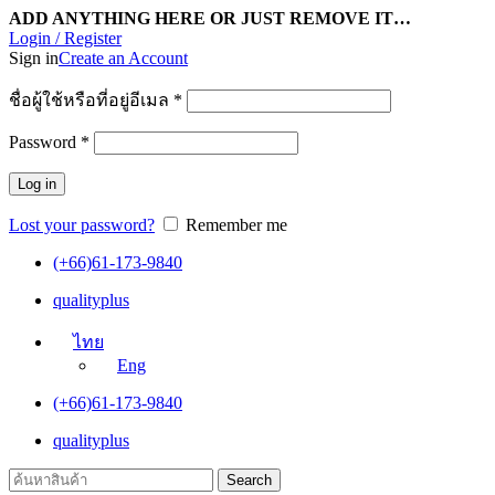
ADD ANYTHING HERE OR JUST REMOVE IT…
Login / Register
Sign in
Create an Account
ชื่อผู้ใช้หรือที่อยู่อีเมล
*
Password
*
Log in
Lost your password?
Remember me
(+66)61-173-9840
qualityplus
ไทย
Eng
(+66)61-173-9840
qualityplus
Search