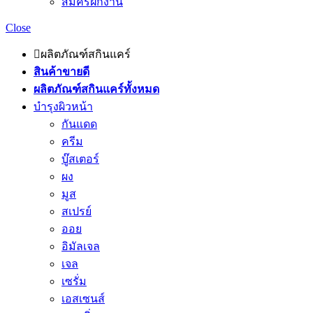
สมัครฝึกงาน
Close
ผลิตภัณฑ์สกินแคร์
สินค้าขายดี
ผลิตภัณฑ์สกินแคร์ทั้งหมด
บำรุงผิวหน้า
กันแดด
ครีม
บู๊สเตอร์
ผง
มูส
สเปรย์
ออย
อิมัลเจล
เจล
เซรั่ม
เอสเซนส์