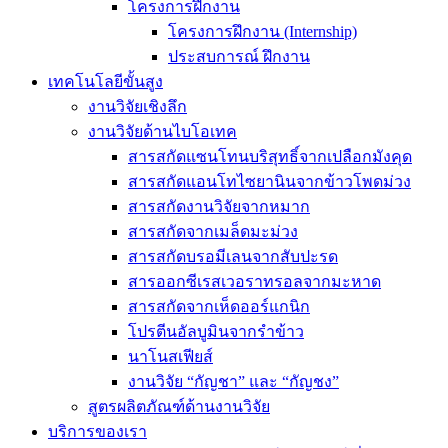
โครงการฝึกงาน
โครงการฝึกงาน (Internship)
ประสบการณ์ ฝึกงาน
เทคโนโลยีขั้นสูง
งานวิจัยเชิงลึก
งานวิจัยด้านไบโอเทค
สารสกัดแซนโทนบริสุทธิ์จากเปลือกมังคุด
สารสกัดแอนโทไซยานินจากข้าวโพดม่วง
สารสกัดงานวิจัยจากหมาก
สารสกัดจากเมล็ดมะม่วง
สารสกัดบรอมีเลนจากสับปะรด
สารออกซีเรสเวอราทรอลจากมะหาด
สารสกัดจากเห็ดออร์แกนิก
โปรตีนอัลบูมินจากรำข้าว
นาโนสเฟียส์
งานวิจัย “กัญชา” และ “กัญชง”
สูตรผลิตภัณฑ์ด้านงานวิจัย
บริการของเรา