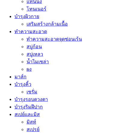
แทนนิ่ง
โทนเนอร์
บำรุงผิวกาย
เสริมสร้างกล้ามเนื้อ
ทำความสะอาด
ทำความสะอาดจุดซ่อนเร้น
สบู่ก้อน
สบู่เหลว
น้ำไมเซล่า
ผง
มาส์ก
บำรุงคิ้ว
เซรั่ม
บำรุงรอบดวงตา
บำรุงริมฝีปาก
สเปย์และมิส
มิสท์
สเปรย์