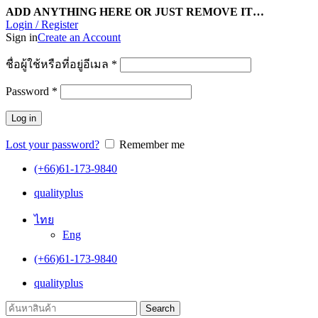
ADD ANYTHING HERE OR JUST REMOVE IT…
Login / Register
Sign in
Create an Account
ชื่อผู้ใช้หรือที่อยู่อีเมล
*
Password
*
Log in
Lost your password?
Remember me
(+66)61-173-9840
qualityplus
ไทย
Eng
(+66)61-173-9840
qualityplus
Search