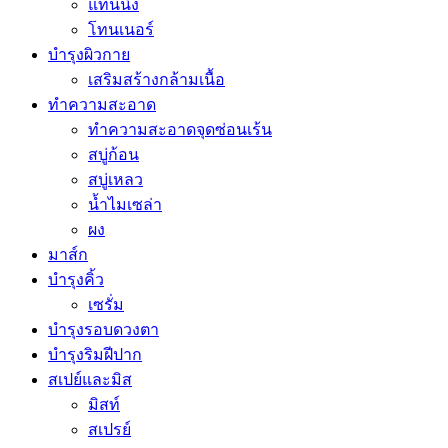
แทนนิ่ง
โทนเนอร์
บำรุงผิวกาย
เสริมสร้างกล้ามเนื้อ
ทำความสะอาด
ทำความสะอาดจุดซ่อนเร้น
สบู่ก้อน
สบู่เหลว
น้ำไมเซล่า
ผง
มาส์ก
บำรุงคิ้ว
เซรั่ม
บำรุงรอบดวงตา
บำรุงริมฝีปาก
สเปย์และมิส
มิสท์
สเปรย์