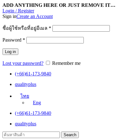
ADD ANYTHING HERE OR JUST REMOVE IT…
Login / Register
Sign in
Create an Account
ชื่อผู้ใช้หรือที่อยู่อีเมล
*
Password
*
Log in
Lost your password?
Remember me
(+66)61-173-9840
qualityplus
ไทย
Eng
(+66)61-173-9840
qualityplus
Search