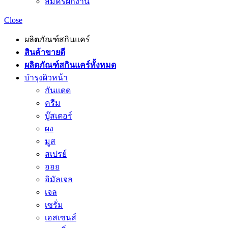
สมัครฝึกงาน
Close
ผลิตภัณฑ์สกินแคร์
สินค้าขายดี
ผลิตภัณฑ์สกินแคร์ทั้งหมด
บำรุงผิวหน้า
กันแดด
ครีม
บู๊สเตอร์
ผง
มูส
สเปรย์
ออย
อิมัลเจล
เจล
เซรั่ม
เอสเซนส์