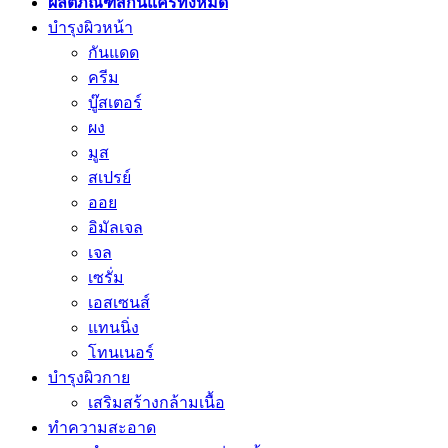
ผลิตภัณฑ์สกินแคร์ทั้งหมด
บำรุงผิวหน้า
กันแดด
ครีม
บู๊สเตอร์
ผง
มูส
สเปรย์
ออย
อิมัลเจล
เจล
เซรั่ม
เอสเซนส์
แทนนิ่ง
โทนเนอร์
บำรุงผิวกาย
เสริมสร้างกล้ามเนื้อ
ทำความสะอาด