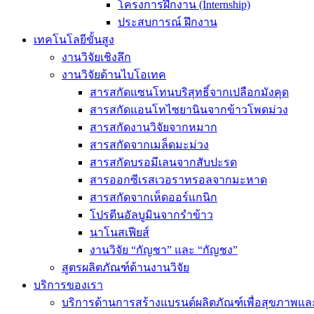
โครงการฝึกงาน (Internship)
ประสบการณ์ ฝึกงาน
เทคโนโลยีขั้นสูง
งานวิจัยเชิงลึก
งานวิจัยด้านไบโอเทค
สารสกัดแซนโทนบริสุทธิ์จากเปลือกมังคุด
สารสกัดแอนโทไซยานินจากข้าวโพดม่วง
สารสกัดงานวิจัยจากหมาก
สารสกัดจากเมล็ดมะม่วง
สารสกัดบรอมีเลนจากสับปะรด
สารออกซีเรสเวอราทรอลจากมะหาด
สารสกัดจากเห็ดออร์แกนิก
โปรตีนอัลบูมินจากรำข้าว
นาโนสเฟียส์
งานวิจัย “กัญชา” และ “กัญชง”
สูตรผลิตภัณฑ์ด้านงานวิจัย
บริการของเรา
บริการด้านการสร้างแบรนด์ผลิตภัณฑ์เพื่อสุขภาพ