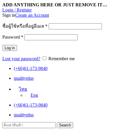
ADD ANYTHING HERE OR JUST REMOVE IT…
Login / Register
Sign in
Create an Account
ชื่อผู้ใช้หรือที่อยู่อีเมล
*
Password
*
Log in
Lost your password?
Remember me
(+66)61-173-9840
qualityplus
ไทย
Eng
(+66)61-173-9840
qualityplus
Search