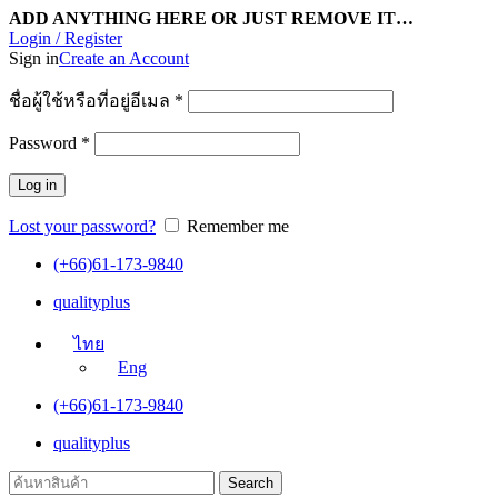
ADD ANYTHING HERE OR JUST REMOVE IT…
Login / Register
Sign in
Create an Account
ชื่อผู้ใช้หรือที่อยู่อีเมล
*
Password
*
Log in
Lost your password?
Remember me
(+66)61-173-9840
qualityplus
ไทย
Eng
(+66)61-173-9840
qualityplus
Search