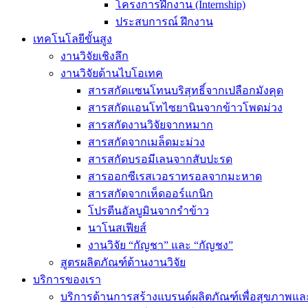
โครงการฝึกงาน (Internship)
ประสบการณ์ ฝึกงาน
เทคโนโลยีขั้นสูง
งานวิจัยเชิงลึก
งานวิจัยด้านไบโอเทค
สารสกัดแซนโทนบริสุทธิ์จากเปลือกมังคุด
สารสกัดแอนโทไซยานินจากข้าวโพดม่วง
สารสกัดงานวิจัยจากหมาก
สารสกัดจากเมล็ดมะม่วง
สารสกัดบรอมีเลนจากสับปะรด
สารออกซีเรสเวอราทรอลจากมะหาด
สารสกัดจากเห็ดออร์แกนิก
โปรตีนอัลบูมินจากรำข้าว
นาโนสเฟียส์
งานวิจัย “กัญชา” และ “กัญชง”
สูตรผลิตภัณฑ์ด้านงานวิจัย
บริการของเรา
บริการด้านการสร้างแบรนด์ผลิตภัณฑ์เพื่อสุขภาพ