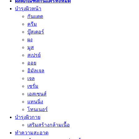
ผลิตภัณฑ์สกินแคร์ทั้งหมด
บำรุงผิวหน้า
กันแดด
ครีม
บู๊สเตอร์
ผง
มูส
สเปรย์
ออย
อิมัลเจล
เจล
เซรั่ม
เอสเซนส์
แทนนิ่ง
โทนเนอร์
บำรุงผิวกาย
เสริมสร้างกล้ามเนื้อ
ทำความสะอาด