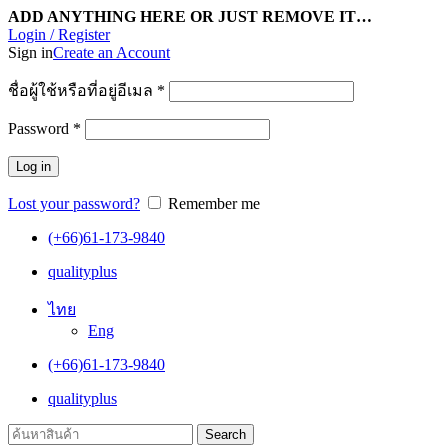
ADD ANYTHING HERE OR JUST REMOVE IT…
Login / Register
Sign in
Create an Account
ชื่อผู้ใช้หรือที่อยู่อีเมล
*
Password
*
Log in
Lost your password?
Remember me
(+66)61-173-9840
qualityplus
ไทย
Eng
(+66)61-173-9840
qualityplus
Search