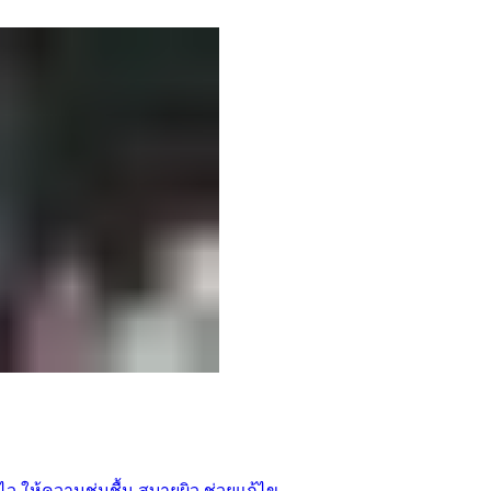
ไว ให้ความชุ่มชื้น สบายผิว ช่วยแก้ไข...