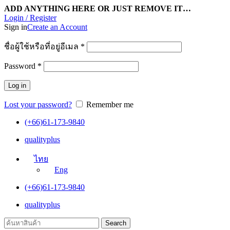
ADD ANYTHING HERE OR JUST REMOVE IT…
Login / Register
Sign in
Create an Account
ชื่อผู้ใช้หรือที่อยู่อีเมล
*
Password
*
Log in
Lost your password?
Remember me
(+66)61-173-9840
qualityplus
ไทย
Eng
(+66)61-173-9840
qualityplus
Search