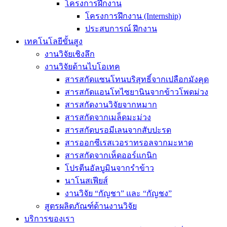
โครงการฝึกงาน
โครงการฝึกงาน (Internship)
ประสบการณ์ ฝึกงาน
เทคโนโลยีขั้นสูง
งานวิจัยเชิงลึก
งานวิจัยด้านไบโอเทค
สารสกัดแซนโทนบริสุทธิ์จากเปลือกมังคุด
สารสกัดแอนโทไซยานินจากข้าวโพดม่วง
สารสกัดงานวิจัยจากหมาก
สารสกัดจากเมล็ดมะม่วง
สารสกัดบรอมีเลนจากสับปะรด
สารออกซีเรสเวอราทรอลจากมะหาด
สารสกัดจากเห็ดออร์แกนิก
โปรตีนอัลบูมินจากรำข้าว
นาโนสเฟียส์
งานวิจัย “กัญชา” และ “กัญชง”
สูตรผลิตภัณฑ์ด้านงานวิจัย
บริการของเรา