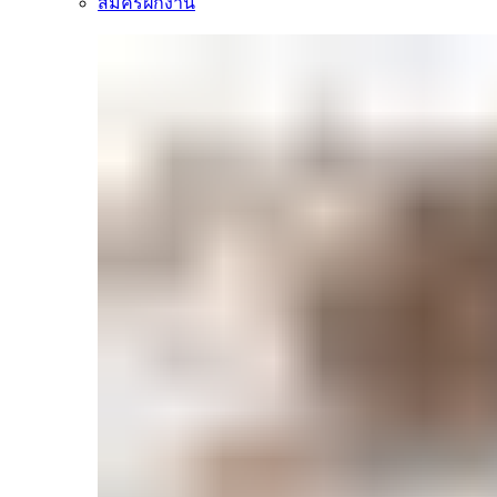
สมัครฝึกงาน