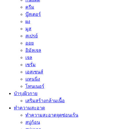
ครีม
บู๊สเตอร์
ผง
มูส
สเปรย์
ออย
อิมัลเจล
เจล
เซรั่ม
เอสเซนส์
แทนนิ่ง
โทนเนอร์
บำรุงผิวกาย
เสริมสร้างกล้ามเนื้อ
ทำความสะอาด
ทำความสะอาดจุดซ่อนเร้น
สบู่ก้อน