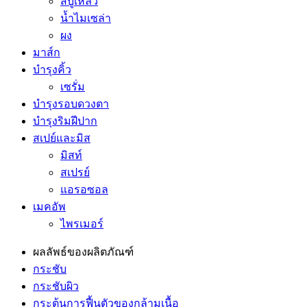
สบู่เหลว
น้ำไมเซล่า
ผง
มาส์ก
บำรุงคิ้ว
เซรั่ม
บำรุงรอบดวงตา
บำรุงริมฝีปาก
สเปย์และมิส
มิสท์
สเปรย์
แอรอซอล
เมคอัพ
ไพรเมอร์
ผลลัพธ์ของผลิตภัณฑ์
กระชับ
กระชับผิว
กระตุ้นการฟื้นตัวของกล้ามเนื้อ