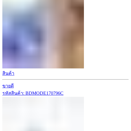
สินค้า
ขายดี
รหัสสินค้า: BDMODE170796C