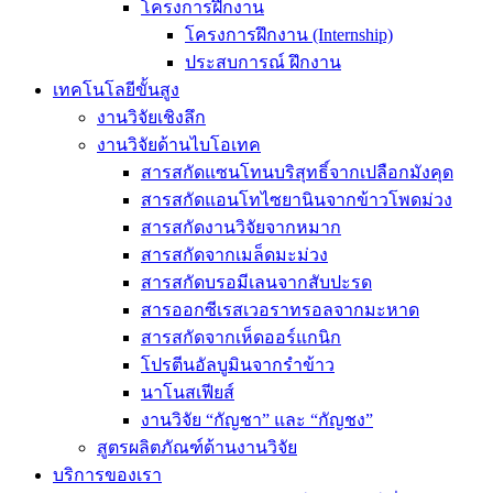
โครงการฝึกงาน
โครงการฝึกงาน (Internship)
ประสบการณ์ ฝึกงาน
เทคโนโลยีขั้นสูง
งานวิจัยเชิงลึก
งานวิจัยด้านไบโอเทค
สารสกัดแซนโทนบริสุทธิ์จากเปลือกมังคุด
สารสกัดแอนโทไซยานินจากข้าวโพดม่วง
สารสกัดงานวิจัยจากหมาก
สารสกัดจากเมล็ดมะม่วง
สารสกัดบรอมีเลนจากสับปะรด
สารออกซีเรสเวอราทรอลจากมะหาด
สารสกัดจากเห็ดออร์แกนิก
โปรตีนอัลบูมินจากรำข้าว
นาโนสเฟียส์
งานวิจัย “กัญชา” และ “กัญชง”
สูตรผลิตภัณฑ์ด้านงานวิจัย
บริการของเรา