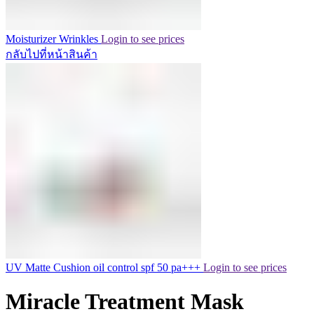
Moisturizer Wrinkles
Login to see prices
กลับไปที่หน้าสินค้า
UV Matte Cushion oil control spf 50 pa+++
Login to see prices
Miracle Treatment Mask