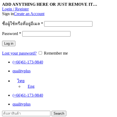
ADD ANYTHING HERE OR JUST REMOVE IT…
Login / Register
Sign in
Create an Account
ชื่อผู้ใช้หรือที่อยู่อีเมล
*
Password
*
Log in
Lost your password?
Remember me
(+66)61-173-9840
qualityplus
ไทย
Eng
(+66)61-173-9840
qualityplus
Search