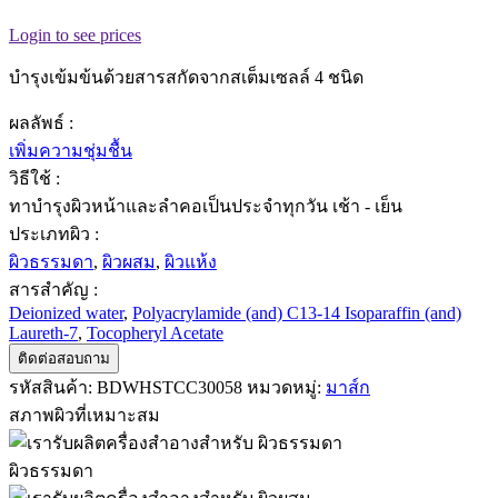
Login to see prices
บำรุงเข้มข้นด้วยสารสกัดจากสเต็มเซลล์ 4 ชนิด
ผลลัพธ์ :
เพิ่มความชุ่มชื้น
วิธีใช้ :
ทาบำรุงผิวหน้าและลำคอเป็นประจำทุกวัน เช้า - เย็น
ประเภทผิว :
ผิวธรรมดา
,
ผิวผสม
,
ผิวแห้ง
สารสำคัญ :
Deionized water
,
Polyacrylamide (and) C13-14 Isoparaffin (and)
Laureth-7
,
Tocopheryl Acetate
ติดต่อสอบถาม
รหัสสินค้า:
BDWHSTCC30058
หมวดหมู่:
มาส์ก
สภาพผิวที่เหมาะสม
ผิวธรรมดา