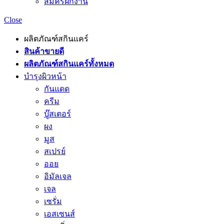
สมัครฝึกงาน
Close
ผลิตภัณฑ์สกินแคร์
สินค้าขายดี
ผลิตภัณฑ์สกินแคร์ทั้งหมด
บำรุงผิวหน้า
กันแดด
ครีม
บู๊สเตอร์
ผง
มูส
สเปรย์
ออย
อิมัลเจล
เจล
เซรั่ม
เอสเซนส์