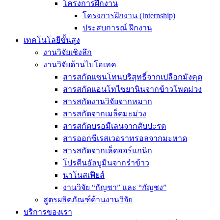
โครงการฝึกงาน
โครงการฝึกงาน (Internship)
ประสบการณ์ ฝึกงาน
เทคโนโลยีขั้นสูง
งานวิจัยเชิงลึก
งานวิจัยด้านไบโอเทค
สารสกัดแซนโทนบริสุทธิ์จากเปลือกมังคุด
สารสกัดแอนโทไซยานินจากข้าวโพดม่วง
สารสกัดงานวิจัยจากหมาก
สารสกัดจากเมล็ดมะม่วง
สารสกัดบรอมีเลนจากสับปะรด
สารออกซีเรสเวอราทรอลจากมะหาด
สารสกัดจากเห็ดออร์แกนิก
โปรตีนอัลบูมินจากรำข้าว
นาโนสเฟียส์
งานวิจัย “กัญชา” และ “กัญชง”
สูตรผลิตภัณฑ์ด้านงานวิจัย
บริการของเรา