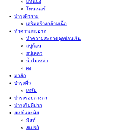
แทนนิ่ง
โทนเนอร์
บำรุงผิวกาย
เสริมสร้างกล้ามเนื้อ
ทำความสะอาด
ทำความสะอาดจุดซ่อนเร้น
สบู่ก้อน
สบู่เหลว
น้ำไมเซล่า
ผง
มาส์ก
บำรุงคิ้ว
เซรั่ม
บำรุงรอบดวงตา
บำรุงริมฝีปาก
สเปย์และมิส
มิสท์
สเปรย์