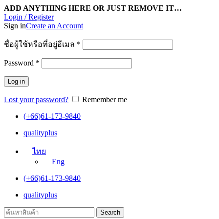
ADD ANYTHING HERE OR JUST REMOVE IT…
Login / Register
Sign in
Create an Account
ชื่อผู้ใช้หรือที่อยู่อีเมล
*
Password
*
Log in
Lost your password?
Remember me
(+66)61-173-9840
qualityplus
ไทย
Eng
(+66)61-173-9840
qualityplus
Search