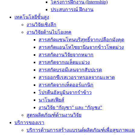
โครงการฝึกงาน (Internship)
ประสบการณ์ ฝึกงาน
เทคโนโลยีขั้นสูง
งานวิจัยเชิงลึก
งานวิจัยด้านไบโอเทค
สารสกัดแซนโทนบริสุทธิ์จากเปลือกมังคุด
สารสกัดแอนโทไซยานินจากข้าวโพดม่วง
สารสกัดงานวิจัยจากหมาก
สารสกัดจากเมล็ดมะม่วง
สารสกัดบรอมีเลนจากสับปะรด
สารออกซีเรสเวอราทรอลจากมะหาด
สารสกัดจากเห็ดออร์แกนิก
โปรตีนอัลบูมินจากรำข้าว
นาโนสเฟียส์
งานวิจัย “กัญชา” และ “กัญชง”
สูตรผลิตภัณฑ์ด้านงานวิจัย
บริการของเรา
บริการด้านการสร้างแบรนด์ผลิตภัณฑ์เพื่อสุขภาพ