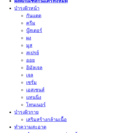
ผลิตภัณฑ์สกินแคร์ทั้งหมด
บำรุงผิวหน้า
กันแดด
ครีม
บู๊สเตอร์
ผง
มูส
สเปรย์
ออย
อิมัลเจล
เจล
เซรั่ม
เอสเซนส์
แทนนิ่ง
โทนเนอร์
บำรุงผิวกาย
เสริมสร้างกล้ามเนื้อ
ทำความสะอาด