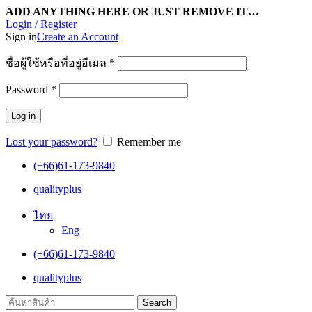
ADD ANYTHING HERE OR JUST REMOVE IT…
Login / Register
Sign in
Create an Account
ชื่อผู้ใช้หรือที่อยู่อีเมล
*
Password
*
Log in
Lost your password?
Remember me
(+66)61-173-9840
qualityplus
ไทย
Eng
(+66)61-173-9840
qualityplus
Search