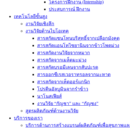
โครงการฝึกงาน (Internship)
ประสบการณ์ ฝึกงาน
เทคโนโลยีขั้นสูง
งานวิจัยเชิงลึก
งานวิจัยด้านไบโอเทค
สารสกัดแซนโทนบริสุทธิ์จากเปลือกมังคุด
สารสกัดแอนโทไซยานินจากข้าวโพดม่วง
สารสกัดงานวิจัยจากหมาก
สารสกัดจากเมล็ดมะม่วง
สารสกัดบรอมีเลนจากสับปะรด
สารออกซีเรสเวอราทรอลจากมะหาด
สารสกัดจากเห็ดออร์แกนิก
โปรตีนอัลบูมินจากรำข้าว
นาโนสเฟียส์
งานวิจัย “กัญชา” และ “กัญชง”
สูตรผลิตภัณฑ์ด้านงานวิจัย
บริการของเรา
บริการด้านการสร้างแบรนด์ผลิตภัณฑ์เพื่อสุขภาพ