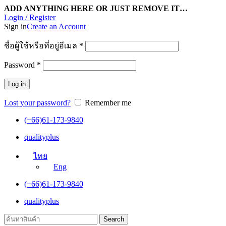
ADD ANYTHING HERE OR JUST REMOVE IT…
Login / Register
Sign in
Create an Account
ชื่อผู้ใช้หรือที่อยู่อีเมล
*
Password
*
Log in
Lost your password?
Remember me
(+66)61-173-9840
qualityplus
ไทย
Eng
(+66)61-173-9840
qualityplus
Search