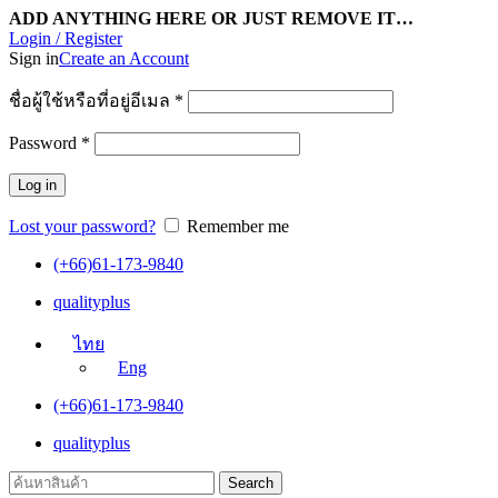
ADD ANYTHING HERE OR JUST REMOVE IT…
Login / Register
Sign in
Create an Account
ชื่อผู้ใช้หรือที่อยู่อีเมล
*
Password
*
Log in
Lost your password?
Remember me
(+66)61-173-9840
qualityplus
ไทย
Eng
(+66)61-173-9840
qualityplus
Search