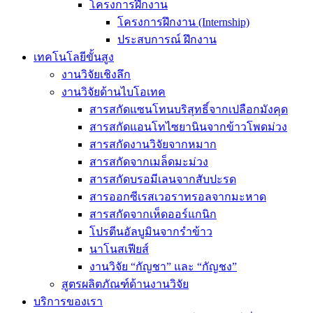
โครงการฝึกงาน
โครงการฝึกงาน (Internship)
ประสบการณ์ ฝึกงาน
เทคโนโลยีขั้นสูง
งานวิจัยเชิงลึก
งานวิจัยด้านไบโอเทค
สารสกัดแซนโทนบริสุทธิ์จากเปลือกมังคุด
สารสกัดแอนโทไซยานินจากข้าวโพดม่วง
สารสกัดงานวิจัยจากหมาก
สารสกัดจากเมล็ดมะม่วง
สารสกัดบรอมีเลนจากสับปะรด
สารออกซีเรสเวอราทรอลจากมะหาด
สารสกัดจากเห็ดออร์แกนิก
โปรตีนอัลบูมินจากรำข้าว
นาโนสเฟียส์
งานวิจัย “กัญชา” และ “กัญชง”
สูตรผลิตภัณฑ์ด้านงานวิจัย
บริการของเรา