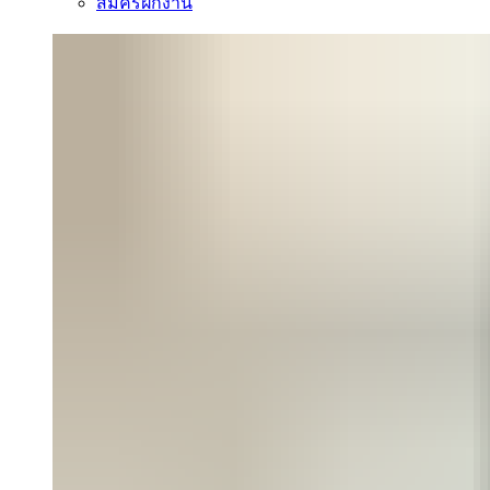
สมัครฝึกงาน