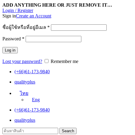
ADD ANYTHING HERE OR JUST REMOVE IT…
Login / Register
Sign in
Create an Account
ชื่อผู้ใช้หรือที่อยู่อีเมล
*
Password
*
Log in
Lost your password?
Remember me
(+66)61-173-9840
qualityplus
ไทย
Eng
(+66)61-173-9840
qualityplus
Search