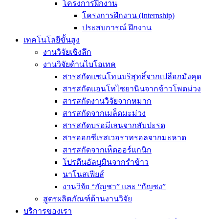
โครงการฝึกงาน
โครงการฝึกงาน (Internship)
ประสบการณ์ ฝึกงาน
เทคโนโลยีขั้นสูง
งานวิจัยเชิงลึก
งานวิจัยด้านไบโอเทค
สารสกัดแซนโทนบริสุทธิ์จากเปลือกมังคุด
สารสกัดแอนโทไซยานินจากข้าวโพดม่วง
สารสกัดงานวิจัยจากหมาก
สารสกัดจากเมล็ดมะม่วง
สารสกัดบรอมีเลนจากสับปะรด
สารออกซีเรสเวอราทรอลจากมะหาด
สารสกัดจากเห็ดออร์แกนิก
โปรตีนอัลบูมินจากรำข้าว
นาโนสเฟียส์
งานวิจัย “กัญชา” และ “กัญชง”
สูตรผลิตภัณฑ์ด้านงานวิจัย
บริการของเรา