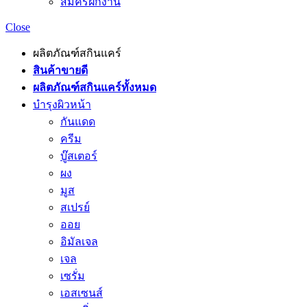
สมัครฝึกงาน
Close
ผลิตภัณฑ์สกินแคร์
สินค้าขายดี
ผลิตภัณฑ์สกินแคร์ทั้งหมด
บำรุงผิวหน้า
กันแดด
ครีม
บู๊สเตอร์
ผง
มูส
สเปรย์
ออย
อิมัลเจล
เจล
เซรั่ม
เอสเซนส์