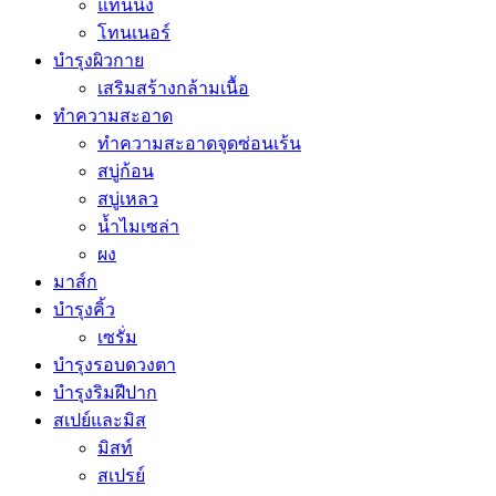
แทนนิ่ง
โทนเนอร์
บำรุงผิวกาย
เสริมสร้างกล้ามเนื้อ
ทำความสะอาด
ทำความสะอาดจุดซ่อนเร้น
สบู่ก้อน
สบู่เหลว
น้ำไมเซล่า
ผง
มาส์ก
บำรุงคิ้ว
เซรั่ม
บำรุงรอบดวงตา
บำรุงริมฝีปาก
สเปย์และมิส
มิสท์
สเปรย์