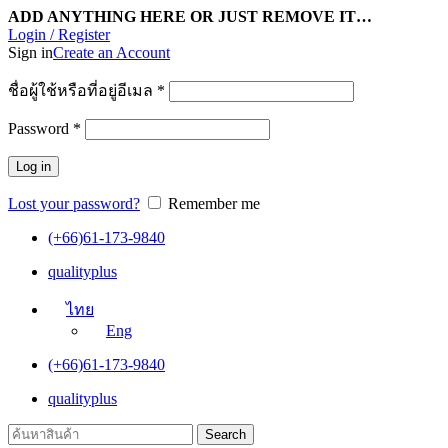
ADD ANYTHING HERE OR JUST REMOVE IT…
Login / Register
Sign in
Create an Account
ชื่อผู้ใช้หรือที่อยู่อีเมล
*
Password
*
Log in
Lost your password?
Remember me
(+66)61-173-9840
qualityplus
ไทย
Eng
(+66)61-173-9840
qualityplus
Search