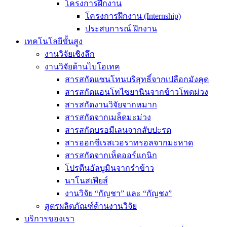
โครงการฝึกงาน
โครงการฝึกงาน (Internship)
ประสบการณ์ ฝึกงาน
เทคโนโลยีขั้นสูง
งานวิจัยเชิงลึก
งานวิจัยด้านไบโอเทค
สารสกัดแซนโทนบริสุทธิ์จากเปลือกมังคุด
สารสกัดแอนโทไซยานินจากข้าวโพดม่วง
สารสกัดงานวิจัยจากหมาก
สารสกัดจากเมล็ดมะม่วง
สารสกัดบรอมีเลนจากสับปะรด
สารออกซีเรสเวอราทรอลจากมะหาด
สารสกัดจากเห็ดออร์แกนิก
โปรตีนอัลบูมินจากรำข้าว
นาโนสเฟียส์
งานวิจัย “กัญชา” และ “กัญชง”
สูตรผลิตภัณฑ์ด้านงานวิจัย
บริการของเรา