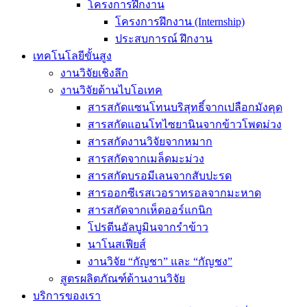
โครงการฝึกงาน
โครงการฝึกงาน (Internship)
ประสบการณ์ ฝึกงาน
เทคโนโลยีขั้นสูง
งานวิจัยเชิงลึก
งานวิจัยด้านไบโอเทค
สารสกัดแซนโทนบริสุทธิ์จากเปลือกมังคุด
สารสกัดแอนโทไซยานินจากข้าวโพดม่วง
สารสกัดงานวิจัยจากหมาก
สารสกัดจากเมล็ดมะม่วง
สารสกัดบรอมีเลนจากสับปะรด
สารออกซีเรสเวอราทรอลจากมะหาด
สารสกัดจากเห็ดออร์แกนิก
โปรตีนอัลบูมินจากรำข้าว
นาโนสเฟียส์
งานวิจัย “กัญชา” และ “กัญชง”
สูตรผลิตภัณฑ์ด้านงานวิจัย
บริการของเรา