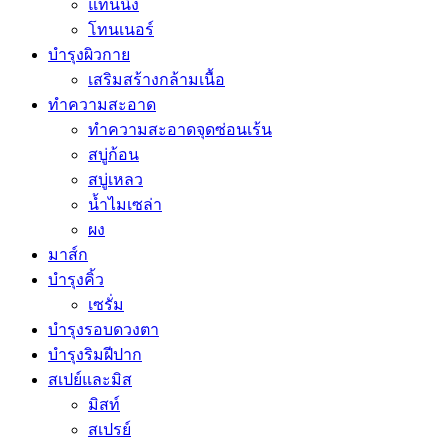
แทนนิ่ง
โทนเนอร์
บำรุงผิวกาย
เสริมสร้างกล้ามเนื้อ
ทำความสะอาด
ทำความสะอาดจุดซ่อนเร้น
สบู่ก้อน
สบู่เหลว
น้ำไมเซล่า
ผง
มาส์ก
บำรุงคิ้ว
เซรั่ม
บำรุงรอบดวงตา
บำรุงริมฝีปาก
สเปย์และมิส
มิสท์
สเปรย์