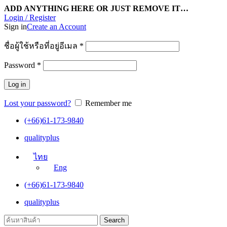
ADD ANYTHING HERE OR JUST REMOVE IT…
Login / Register
Sign in
Create an Account
ชื่อผู้ใช้หรือที่อยู่อีเมล
*
Password
*
Log in
Lost your password?
Remember me
(+66)61-173-9840
qualityplus
ไทย
Eng
(+66)61-173-9840
qualityplus
Search