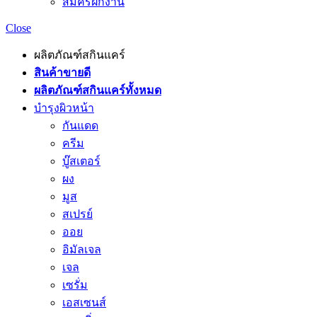
สมัครฝึกงาน
Close
ผลิตภัณฑ์สกินแคร์
สินค้าขายดี
ผลิตภัณฑ์สกินแคร์ทั้งหมด
บำรุงผิวหน้า
กันแดด
ครีม
บู๊สเตอร์
ผง
มูส
สเปรย์
ออย
อิมัลเจล
เจล
เซรั่ม
เอสเซนส์