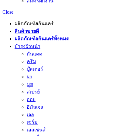
สมัครฝึกงาน
Close
ผลิตภัณฑ์สกินแคร์
สินค้าขายดี
ผลิตภัณฑ์สกินแคร์ทั้งหมด
บำรุงผิวหน้า
กันแดด
ครีม
บู๊สเตอร์
ผง
มูส
สเปรย์
ออย
อิมัลเจล
เจล
เซรั่ม
เอสเซนส์