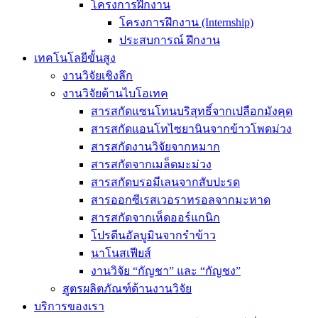
โครงการฝึกงาน
โครงการฝึกงาน (Internship)
ประสบการณ์ ฝึกงาน
เทคโนโลยีขั้นสูง
งานวิจัยเชิงลึก
งานวิจัยด้านไบโอเทค
สารสกัดแซนโทนบริสุทธิ์จากเปลือกมังคุด
สารสกัดแอนโทไซยานินจากข้าวโพดม่วง
สารสกัดงานวิจัยจากหมาก
สารสกัดจากเมล็ดมะม่วง
สารสกัดบรอมีเลนจากสับปะรด
สารออกซีเรสเวอราทรอลจากมะหาด
สารสกัดจากเห็ดออร์แกนิก
โปรตีนอัลบูมินจากรำข้าว
นาโนสเฟียส์
งานวิจัย “กัญชา” และ “กัญชง”
สูตรผลิตภัณฑ์ด้านงานวิจัย
บริการของเรา