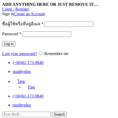
ADD ANYTHING HERE OR JUST REMOVE IT…
Login / Register
Sign in
Create an Account
ชื่อผู้ใช้หรือที่อยู่อีเมล
*
Password
*
Log in
Lost your password?
Remember me
(+66)61-173-9840
qualityplus
ไทย
Eng
(+66)61-173-9840
qualityplus
Search