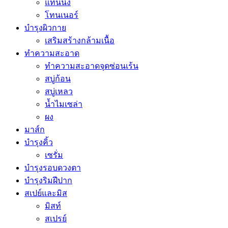
แทนนิ่ง
โทนเนอร์
บำรุงผิวกาย
เสริมสร้างกล้ามเนื้อ
ทำความสะอาด
ทำความสะอาดจุดซ่อนเร้น
สบู่ก้อน
สบู่เหลว
น้ำไมเซล่า
ผง
มาส์ก
บำรุงคิ้ว
เซรั่ม
บำรุงรอบดวงตา
บำรุงริมฝีปาก
สเปย์และมิส
มิสท์
สเปรย์