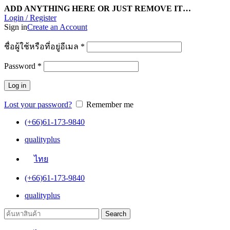
ADD ANYTHING HERE OR JUST REMOVE IT…
Login / Register
Sign in
Create an Account
ชื่อผู้ใช้หรือที่อยู่อีเมล
*
Password
*
Log in
Lost your password?
Remember me
(+66)61-173-9840
qualityplus
ไทย
(+66)61-173-9840
qualityplus
Search