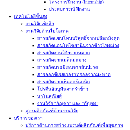
โครงการฝึกงาน (Internship)
ประสบการณ์ ฝึกงาน
เทคโนโลยีขั้นสูง
งานวิจัยเชิงลึก
งานวิจัยด้านไบโอเทค
สารสกัดแซนโทนบริสุทธิ์จากเปลือกมังคุด
สารสกัดแอนโทไซยานินจากข้าวโพดม่วง
สารสกัดงานวิจัยจากหมาก
สารสกัดจากเมล็ดมะม่วง
สารสกัดบรอมีเลนจากสับปะรด
สารออกซีเรสเวอราทรอลจากมะหาด
สารสกัดจากเห็ดออร์แกนิก
โปรตีนอัลบูมินจากรำข้าว
นาโนสเฟียส์
งานวิจัย “กัญชา” และ “กัญชง”
สูตรผลิตภัณฑ์ด้านงานวิจัย
บริการของเรา
บริการด้านการสร้างแบรนด์ผลิตภัณฑ์เพื่อสุขภาพ