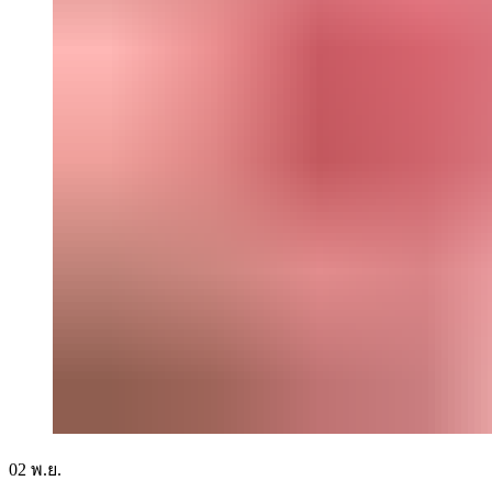
02
พ.ย.