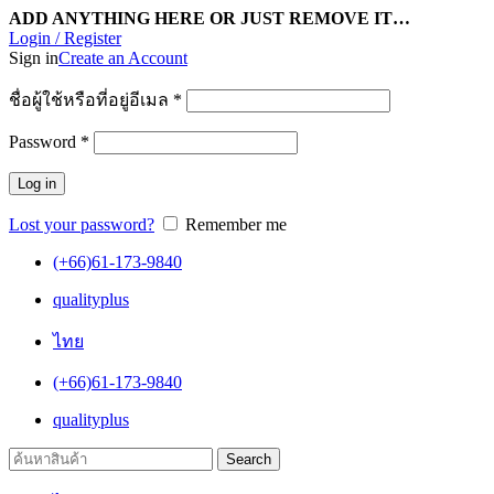
ADD ANYTHING HERE OR JUST REMOVE IT…
Login / Register
Sign in
Create an Account
ชื่อผู้ใช้หรือที่อยู่อีเมล
*
Password
*
Log in
Lost your password?
Remember me
(+66)61-173-9840
qualityplus
ไทย
(+66)61-173-9840
qualityplus
Search