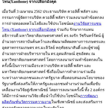
โทน(Xanthone) จากเปลือกมังคุด
เมื่อวันที่ 3 เมษายน 2562 ประธานบริษัท ควอลิตี้ พลัสฯ และ
กรรมการผู้จัดการบริษัท ควอลิตี้ พลัสฯ ร่วมลงนามทำข้อตกลง
การถ่ายทอดเทคโนโลยีและใช้ประโยชน์ผล
งานวิจัยสารแซน
โทน (Xanthone) จากเปลือกมังคุด
ร่วมกับ รักษาการแทน
อธิการบดี มหาวิทยาลัยเกษตรศาสตร์ ดร.จงรัก วัชรินทร์รัตน์ ผู้
อำนวยการสถาบันค้นคว้าและพัฒนาผลิตผลทางการเกษตรและ
อุตสาหกรรมเกษตร ดร.มะลิวัลย์​ หฤทัยธนาสันติ์ และผู้ช่วยผู้
อำนวยการฝ่ายบริหารภายใน ดร.อุดมลักษณ์ สุขอัตตะ ณ
มหาวิทยาลัยเกษตรศาสตร์ โดยการลงนามร่วมทำข้อตกลงใน
ครั้งนี้เป็นการร่วมมือระหว่างบริษัท ควอลิตี้ พลัสฯ และ
มหาวิทยาลัยเกษตรศาสตร์ ซึ่งถือเป็นการทำความร่วมมือ
ระหว่างภาคเอกชนและภาครัฐบาล เพื่อตอบสนองนโยบายของ
รัฐบาลซึ่งส่งเสริมให้ภาครัฐและเอกชนทำงานร่วมกันเพื่อขับ
เคลื่อนงานวิจัยสู่เชิงพาณิชย์ โดยการลงนามครั้งนี้ ทั้ง 2 องค์กร
ได้มีการนำผลงานวิจัย เพื่อนำไปใช้ประโยชน์ใน
การพัฒนา
ผลิตภัณฑ์นวัตกรรมความงาม
ในเชิงพาณิชย์ และส่งเสริมการ
ส่งออกยังตลาดความงามในระดับโลก